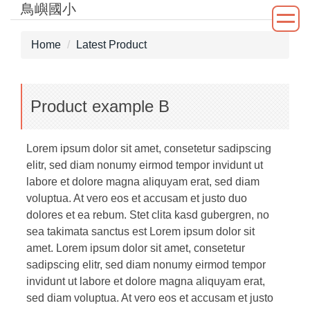
鳥嶼國小
Jump
to
the
Home
Latest Product
main
content
block
Product example B
Lorem ipsum dolor sit amet, consetetur sadipscing
elitr, sed diam nonumy eirmod tempor invidunt ut
labore et dolore magna aliquyam erat, sed diam
voluptua. At vero eos et accusam et justo duo
dolores et ea rebum. Stet clita kasd gubergren, no
sea takimata sanctus est Lorem ipsum dolor sit
amet. Lorem ipsum dolor sit amet, consetetur
sadipscing elitr, sed diam nonumy eirmod tempor
invidunt ut labore et dolore magna aliquyam erat,
sed diam voluptua. At vero eos et accusam et justo